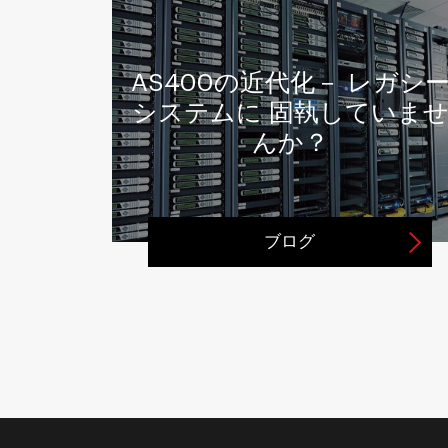
 イン
AS400の近代化－ レガシ
目すべ
システムに 固執していま
ド
んか？
ブログ