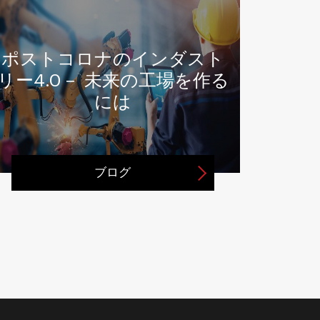
ポストコロナのインダスト
未来
リー4.0－ 未来の工場を作る
ダス
には
ブログ