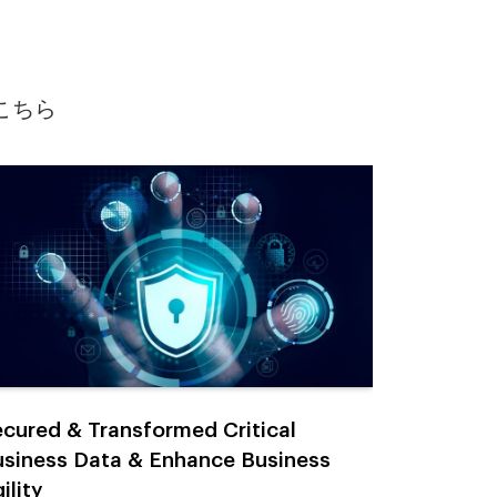
はこちら
cured & Transformed Critical
American
siness Data & Enhance Business
American C
ロバイダーの、
ility