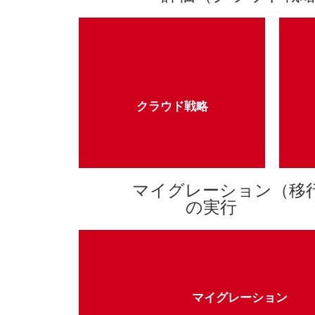
クラウド戦略
TCO（総所有コスト）とともにクラウ
ク
クラウド戦略
ド導入戦略を定義します
義
マイグレーション（移
の実行
マイグレーション
マイグレーション
マイグレーションファクトリーを設定して、ワークロードを