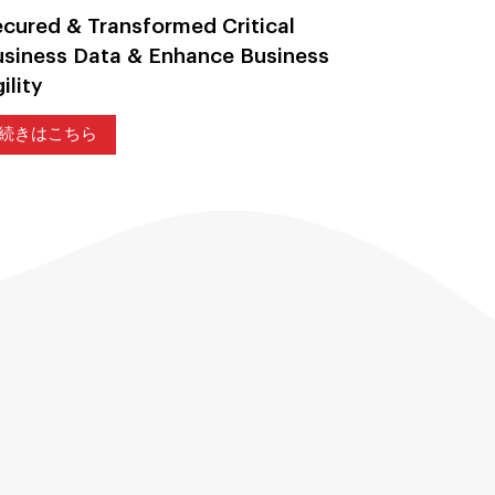
cured & Transformed Critical
American
siness Data & Enhance Business
American C
ロバイダーの、
ility
続きはこ
続きはこちら