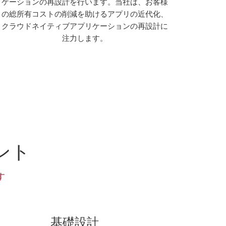
ケーションの再設計を行います。当社は、お客様
クラウド
の総所有コストの削減を助けるアプリの近代化、
効率が
クラウドネイティブアプリケーションの再設計に
す。当社
注力します。
評価、クラ
ークロー
ント
す
基礎設計