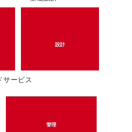
設計
細な
クラウドアーキテクチャを設計、実装
設計
します
サービス
管理
管理
対応、制御、保護します