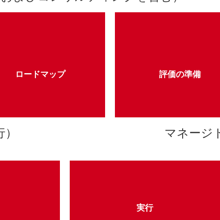
ロードマップ
評価の準備
ラウドのロードマップ（計画）を定
移行の前提条件の役割を果たす詳
ロードマップ
評価の準備
された戦略に合わせて提供します。
評価を準備します。
行）
マネージド
実行
実行
クラウドへ移行し
実行、最適化します