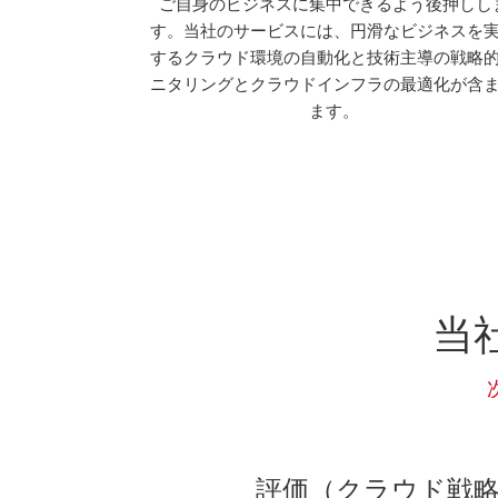
cted
ご自身のビジネスに集中できるよう後押しし
す。また当社
す。当社のサービスには、円滑なビジネスを
およびサービ
するクラウド環境の自動化と技術主導の戦略
を確認する概
ニタリングとクラウドインフラの最適化が含
。
ます。
当
評価（クラウド戦略