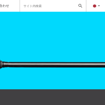
Search
Search Button
for:
合わせ