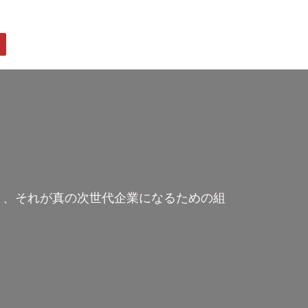
keys
to
increase
or
decrease
volume.
トレンドと、それが真の次世代企業になるための組
。