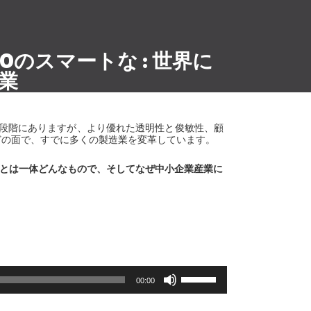
0のスマートな : 世界に
業
期段階にありますが、より優れた透明性と俊敏性、顧
どの面で、すでに多くの製造業を変革しています。
0とは一体どんなもので、そしてなぜ中小企業産業に
Use
00:00
Up/Down
Arrow