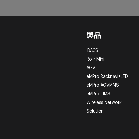
製品
iDACS
Rollr Mini
AGV
eMPro Racknavi+LED
eMPro AGVMMS
eMPro LIMS
Wireless Network
Solution