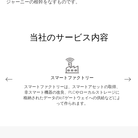
ジャーニーの根幹をなすものです。
当社のサービス内容
スマートファクトリー
リューション
スマートファクトリーは、スマートアセットの取得、
Mot
抑えなが
非スマート機器の改良、PLCやローカルストレージに
は、
します。
格納されたデータのIoTゲートウェイへの供給などによ
ら、
って作られます。