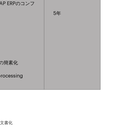
びSAP ERPのコンフ
5年
の簡素化
processing
文書化