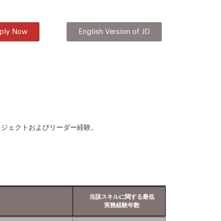
ply Now
English Version of JD
ロジェクトおよびリーダー経験。
当該スキルに関する最低
実務経験年数