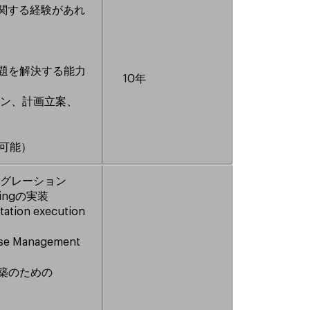
に関する経験があれ
問題を解決する能力
10年
ョン、計画立案、
）
が可能）
コンフィグレーション
anningの実装
tion execution
use Management
ses構築のための