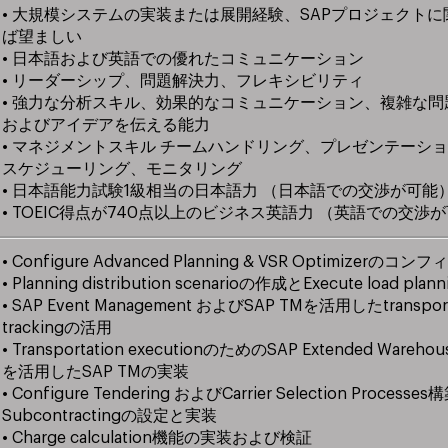
• 大規模システムの実装または展開経験、SAPプロジェクト
ば望ましい
• 日本語および英語での優れたコミュニケーション
• リーダーシップ、問題解決力、フレキシビリティ
• 強力な分析スキル、効果的なコミュニケーション、複雑な
およびアイデアを伝える能力
• マネジメントスキル チームハンドリング、プレゼンテーシ
スケジューリング、モニタリング
• 日本語能力試験1級相当の日本語力 （日本語での交渉が可能
• TOEIC得点が740点以上のビジネス英語力 （英語での交渉
• Configure Advanced Planning & VSR Optimizerの
• Planning distribution scenarioの作成とExecute load pl
• SAP Event Management およびSAP TMを活用したtransporta
trackingの活用
• Transportation executionのためのSAP Extended Wareho
を活用したSAP TMの実装
• Configure Tendering およびCarrier Selection Proces
Subcontractingの設定と実装
• Charge calculation機能の実装および検証