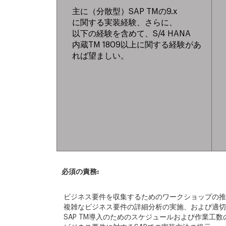
主に（分散型）SAP TMの9.x
に関する実装経験、さらに、
以下の経験を含めて、S/4 HANA
内蔵TM 1809以上に関する経験があ
れば望ましい。
必須の責務:
ビジネス要件を収集するためのワークショップの推進
複雑なビジネス要件の詳細分析の実施、および適切
SAP TM導入のためのスケジュールおよび作業工