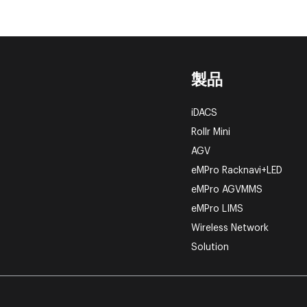
製品
iDACS
Rollr Mini
AGV
eMPro Racknavi+LED
eMPro AGVMMS
eMPro LIMS
Wireless Network
Solution