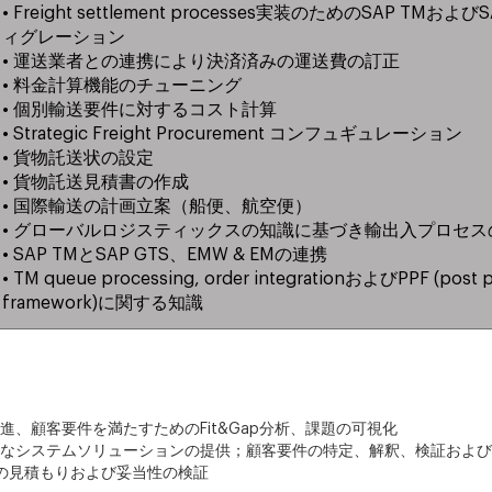
• Freight settlement processes実装のためのSAP TMおよ
ィグレーション
• 運送業者との連携により決済済みの運送費の訂正
• 料金計算機能のチューニング
• 個別輸送要件に対するコスト計算
• Strategic Freight Procurement コンフュギュレーション
• 貨物託送状の設定
• 貨物託送見積書の作成
• 国際輸送の計画立案（船便、航空便）
• グローバルロジスティックスの知識に基づき輸出入プロセス
• SAP TMとSAP GTS、EMW & EMの連携
• TM queue processing, order integrationおよびPPF (post 
framework)に関する知識
、顧客要件を満たすためのFit&Gap分析、課題の可視化
なシステムソリューションの提供；顧客要件の特定、解釈、検証および
数の見積もりおよび妥当性の検証