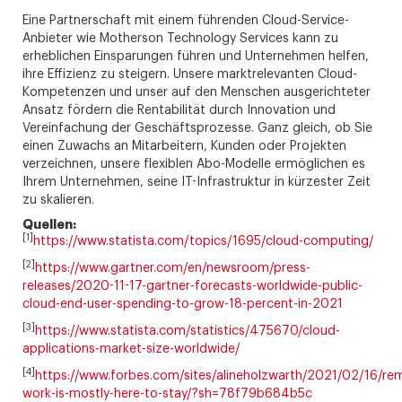
Eine Partnerschaft mit einem führenden Cloud-Service-
Anbieter wie Motherson Technology Services kann zu
erheblichen Einsparungen führen und Unternehmen helfen,
ihre Effizienz zu steigern. Unsere marktrelevanten Cloud-
Kompetenzen und unser auf den Menschen ausgerichteter
Ansatz fördern die Rentabilität durch Innovation und
Vereinfachung der Geschäftsprozesse. Ganz gleich, ob Sie
einen Zuwachs an Mitarbeitern, Kunden oder Projekten
verzeichnen, unsere flexiblen Abo-Modelle ermöglichen es
Ihrem Unternehmen, seine IT-Infrastruktur in kürzester Zeit
zu skalieren.
Quellen:
[1]
https://www.statista.com/topics/1695/cloud-computing/
[2]
https://www.gartner.com/en/newsroom/press-
releases/2020-11-17-gartner-forecasts-worldwide-public-
cloud-end-user-spending-to-grow-18-percent-in-2021
[3]
https://www.statista.com/statistics/475670/cloud-
applications-market-size-worldwide/
[4]
https://www.forbes.com/sites/alineholzwarth/2021/02/16/re
work-is-mostly-here-to-stay/?sh=78f79b684b5c