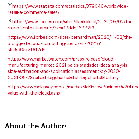
[5]
https://www.statista.com/statistics/379046/worldwide-
retail-e-commerce-sales/
[6]
https://www.forbes.com/sites/ilkerkoksal/2020/05/02/the-
rise-of-online-learning/?sh=17ddc36772f3
https://www.forbes.com/sites/bernardmarr/2020/11/02/the-
5-biggest-cloud-computing-trends-in-2021/?
sh=5d05c3f612d9
https://www.marketwatch.com/press-release/cloud-
manufacturing-market-2021-sales-statistics-data-analysis-
size-estimation-and-application-assessment-by-2030-
2021-08-23?siteid=bigcharts&dist=bigcharts&tesla=y
https://www.mckinsey.com/~/media/McKinsey/Business%20Fu
value-with-the-cloud.ashx
About the Author: