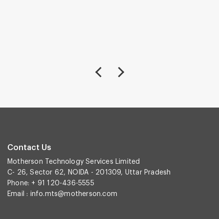
Contact Us
Motherson Technology Services Limited
C- 26, Sector 62, NOIDA - 201309, Uttar Pradesh
Phone: + 91 120-436-5555
Email :
info.mts@motherson.com