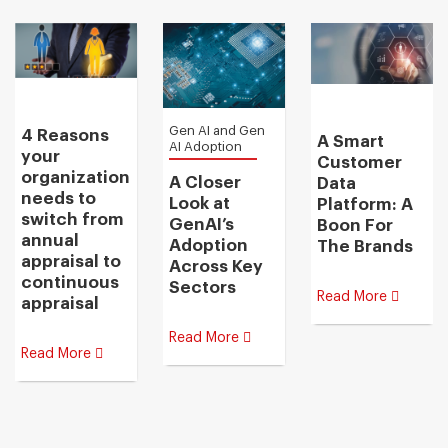
Gen AI and Gen
4 Reasons
A Smart
AI Adoption
your
Customer
organization
A Closer
Data
needs to
Look at
Platform: A
switch from
GenAI’s
Boon For
annual
Adoption
The Brands
appraisal to
Across Key
continuous
Sectors
Read More
appraisal
Read More
Read More